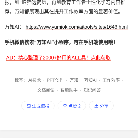
报，到HR筛选简历，再到教育工作者个性化学习内容推
荐，万知都展现出其在提升工作效率方面的显著价值。
万知AI：
https://www.yumiok.com/aitools/sites/1643.html
手机微信搜索“万知AI”小程序，可在手机端使用哦！
AD：精心整理了2000+好用的AI工具！点此获取
标签：
AI技术
·
PPT创作
·
万知
·
万知AI
·
工作效率
·
文档阅读
·
智能助手
·
知识问答
生成海报
点赞
2
分享