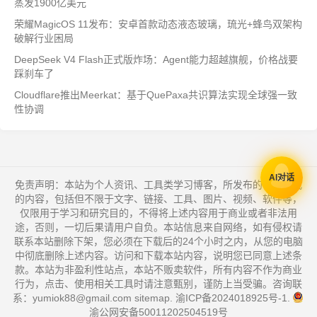
蒸发1900亿美元
荣耀MagicOS 11发布：安卓首款动态液态玻璃，琉光+蜂鸟双架构
破解行业困局
DeepSeek V4 Flash正式版炸场：Agent能力超越旗舰，价格战要
踩刹车了
Cloudflare推出Meerkat：基于QuePaxa共识算法实现全球强一致
性协调
AI对话
免责声明：本站为个人资讯、工具类学习博客，所发布的一切形式
的内容，包括但不限于文字、链接、工具、图片、视频、软件等，
仅限用于学习和研究目的，不得将上述内容用于商业或者非法用
途，否则，一切后果请用户自负。本站信息来自网络，如有侵权请
联系本站删除下架，您必须在下载后的24个小时之内，从您的电脑
中彻底删除上述内容。访问和下载本站内容，说明您已同意上述条
款。本站为非盈利性站点，本站不贩卖软件，所有内容不作为商业
行为，点击、使用相关工具时请注意甄别，谨防上当受骗。咨询联
系：yumiok88@gmail.com
sitemap
.
渝ICP备2024018925号-1
.
渝公网安备50011202504519号