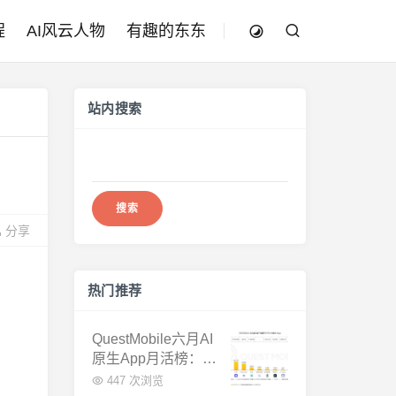
程
AI风云人物
有趣的东东
站内搜索
搜
索：
分享
热门推荐
QuestMobile六月AI
原生App月活榜：豆
包3.8亿断层第一，
447 次浏览