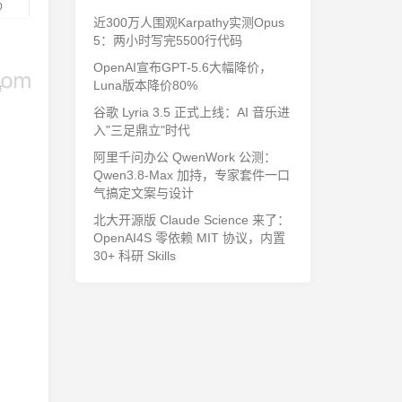
近300万人围观Karpathy实测Opus
5：两小时写完5500行代码
OpenAI宣布GPT-5.6大幅降价，
Luna版本降价80%
谷歌 Lyria 3.5 正式上线：AI 音乐进
入"三足鼎立"时代
阿里千问办公 QwenWork 公测：
Qwen3.8-Max 加持，专家套件一口
气搞定文案与设计
北大开源版 Claude Science 来了：
OpenAI4S 零依赖 MIT 协议，内置
30+ 科研 Skills