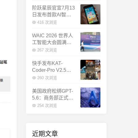
千问增速暴涨近58
倍
阶跃星辰官宣7月13
日发布首款AI智能
体终端：大模型公
416 次浏览
司造手机抢跑
WAIC 2026 世界人
工智能大会圆满闭
幕：多项重磅成果
267 次浏览
发布，上海成为全
球AI合作新中心
快手发布KAT-
Coder-Pro V2.5：
首个能端到端跑通
260 次浏览
完整工程的国产AI
编程模型
美国政府松绑GPT-
5.6：商务部正式放
行，OpenAI本周全
254 次浏览
面推出
近期文章