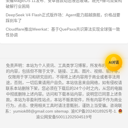
荣耀MagicOS 11发布：安卓首款动态液态玻璃，琉光+蜂鸟双架构
破解行业困局
DeepSeek V4 Flash正式版炸场：Agent能力超越旗舰，价格战要
踩刹车了
Cloudflare推出Meerkat：基于QuePaxa共识算法实现全球强一致
性协调
AI对话
免责声明：本站为个人资讯、工具类学习博客，所发布的一切形式
的内容，包括但不限于文字、链接、工具、图片、视频、软件等，
仅限用于学习和研究目的，不得将上述内容用于商业或者非法用
途，否则，一切后果请用户自负。本站信息来自网络，如有侵权请
联系本站删除下架，您必须在下载后的24个小时之内，从您的电脑
中彻底删除上述内容。访问和下载本站内容，说明您已同意上述条
款。本站为非盈利性站点，本站不贩卖软件，所有内容不作为商业
行为，点击、使用相关工具时请注意甄别，谨防上当受骗。咨询联
系：yumiok88@gmail.com
sitemap
.
渝ICP备2024018925号-1
.
渝公网安备50011202504519号