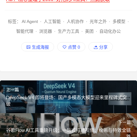
标签：
AI Agent
·
人工智能
·
人机协作
·
光年之外
·
多模型
·
智能代理
·
浏览器
·
生产力工具
·
美团
·
自动化办公
生成海报
点赞
0
分享
上一篇
DeepSeek V4 即将登场：国产多模态大模型迎来里程碑式突
破
下一篇
谷歌Flow AI工具重磅升级：一站式打通视频、绘画与特效全链
路