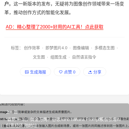
户
。这一新版本的发布，无疑将为图像创作领域带来一场变
革，推动创作方式的智能化发展。
AD：精心整理了2000+好用的AI工具！点此获取
标签：
创作效率
·
即梦图片4.0
·
图像编辑
·
多模态生图
·
文生图
·
组图生成
·
自然语言指令
生成海报
点赞
0
分享
上一篇
“香蕉”一响，黄金万两？谷歌nano banana Prompt模板引爆AI
创意经济 附地址