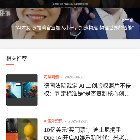
下一篇
“AI才女”罗福莉官宣加入小米，加速构建“物理世界的智能”
相关推荐
司法判例
2026-04-20
德国法院裁定 AI 二创版权照片不侵
权：判定标准是"是否复制核心创作
要素"
AI国外资讯
2025-12-15
10亿美元“买门票”，迪士尼携手
OpenAI开启AI娱乐新时代：米老