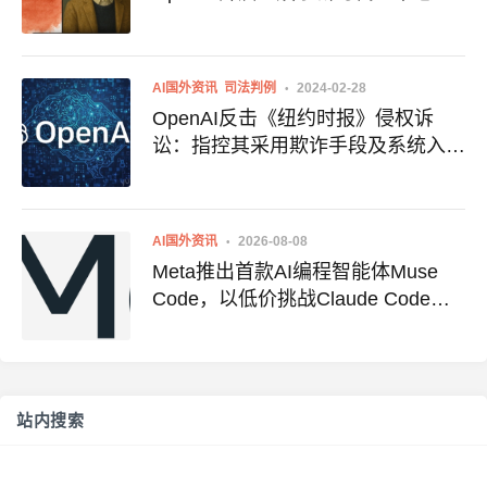
鼠、钢铁侠、达斯·维达集体入驻
Sora
AI国外资讯
司法判例
2024-02-28
OpenAI反击《纽约时报》侵权诉
讼：指控其采用欺诈手段及系统入侵
行为
AI国外资讯
2026-08-08
Meta推出首款AI编程智能体Muse
Code，以低价挑战Claude Code与
Codex
站内搜索
搜