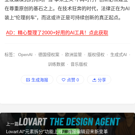
在尊重原创的基石之上。在技术狂奔的时代，法律正在为AI
装上“伦理刹车”，而这或许正是可持续创新的真正起点。
AD：精心整理了2000+好用的AI工具！点此获取
标签：
OpenAI
·
德国侵权案
·
欧洲监管
·
版权侵权
·
生成式AI
·
训练数据
·
音乐版权
生成海报
点赞
0
分享
上一篇
Lovart AI“元素拆分”功能上线，海报编辑迎来新变革