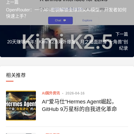
上一篇
OpenRouter：一个API密钥解锁全球顶尖AI模型，开发者如何
快速上手？
下一篇
20天赚够一年！Kimi K2.5海外爆发，月之暗面跻身"十角兽"创
纪录
相关推荐
AI国外资讯
2026-04-16
AI"爱马仕"Hermes Agent崛起，
GitHub 9万星标的自我进化革命